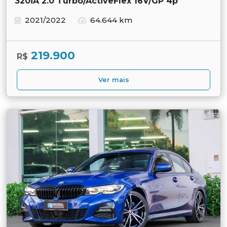
320iA 2.0 Turbo/ActiveFlex 16V/GP 4p
2021/2022
64.644 km
219.900
R$
Ver mais