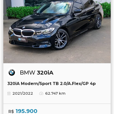
BMW
320iA
320iA Modern/Sport TB 2.0/A.Flex/GP 4p
2021/2022
62.747 km
195.900
R$