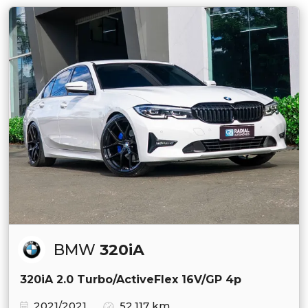
BMW
320iA
320iA 2.0 Turbo/ActiveFlex 16V/GP 4p
2021/2021
52.117 km