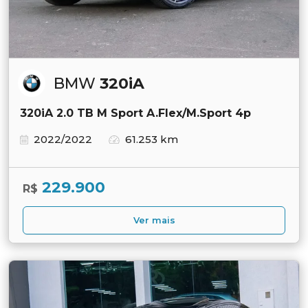
BMW
320iA
320iA 2.0 TB M Sport A.Flex/M.Sport 4p
2022/2022
61.253 km
229.900
R$
Ver mais