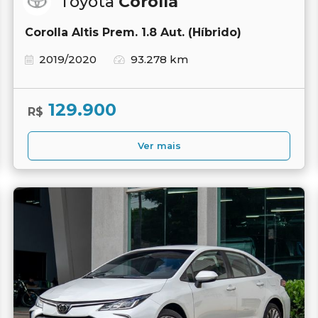
Toyota
Corolla
Corolla Altis Prem. 1.8 Aut. (Híbrido)
2019/2020
93.278 km
129.900
R$
Ver mais