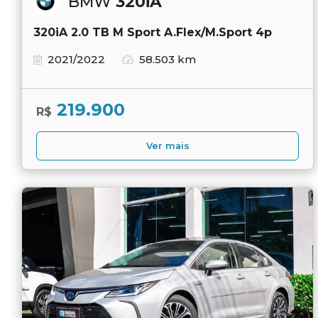
BMW
320iA
320iA 2.0 TB M Sport A.Flex/M.Sport 4p
2021/2022
58.503 km
219.900
R$
Ver mais