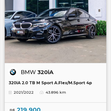
BMW
320iA
320iA 2.0 TB M Sport A.Flex/M.Sport 4p
2021/2022
43.896 km
219.900
R$