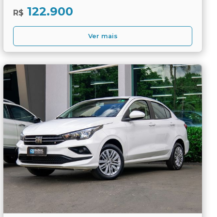
122.900
R$
Ver mais