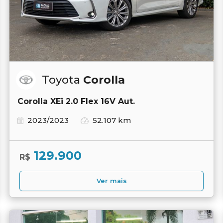
Toyota
Corolla
Corolla XEi 2.0 Flex 16V Aut.
2023/2023
52.107 km
129.900
R$
Ver mais