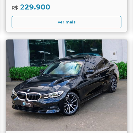
229.900
R$
Ver mais